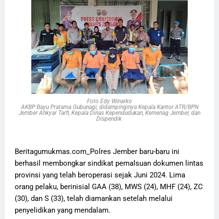
Foto Edy Winarko
AKBP Bayu Pratama Gubunagi, didampinginya Kepala Kantor ATR/BPN
Jember Ahkyar Tarfi, Kepala Dinas Kependudukan, Kemenag Jember, dan
Dispendik
Beritagumukmas.com_Polres Jember baru-baru ini
berhasil membongkar sindikat pemalsuan dokumen lintas
provinsi yang telah beroperasi sejak Juni 2024. Lima
orang pelaku, berinisial GAA (38), MWS (24), MHF (24), ZC
(30), dan S (33), telah diamankan setelah melalui
penyelidikan yang mendalam.