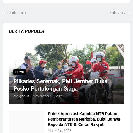
Lebih baru
Lebih lama
BERITA POPULER
NEWS
Pilkades Serentak, PMI Jember Buka
Posko Pertolongan Siaga
aidigitalin
-
November 25, 2021
Publik Apresiasi Kapolda NTB Dalam
Pemberantasan Narkoba, Bukti Bahwa
Kapolda NTB Di Cintai Rakyat
Maret 04, 2026