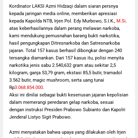
Kordinator LAKSI Azmi Hidzaqi dalam siaran persnya
kepada jaringan media online, memberikan apresiasi
kepada Kapolda NTB, Irjen Pol. Edy Murbowo, S.I.K.,
M.Si
.
atas keberhasilannya dalam perang melawan narkoba,
kami mendukung pemusnahan barang bukti narkotika,
hasil pengungkapan Ditresnarkoba dan Satresnarkoba
jajaran. Total 157 kasus berhasil dibongkar dengan 240
tersangka diamankan. Dari 157 kasus itu, polisi menyita
narkotika jenis sabu 2.540,632 gram atau sekitar 2,5
kilogram, ganja 53,79 gram, ekstasi 85,5 butir, tramadol
3.562 butir, magic mushroom, serta uang tunai
Rp
3.068.854.000
.
Aksi ini dinilai sebagai bukti keseriusan jajaran kepolisian
dalam memerangi peredaran gelap narkoba, sesuai
dengan instruksi Presiden Prabowo Subianto dan Kapolri
Jenderal Listyo Sigit Prabowo.
Azmi menyatakan bahwa upaya yang dilakukan oleh Irjen