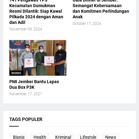
141 Pengawas TPS
Gala Dinner di Jember:
Kecamatan Gumukmas
Semangat Kebersamaan
Resmi Dilantik: Siap Kawal
dan Komitmen Perlindungan
Pilkada 2024 dengan Aman
Anak
dan Adil
October 17, 2024
November 05, 2024
BISNIS
PMI Jember Bantu Lapas
Dua Box P3K
November 17, 2021
TAGS POPULER
Bisnis
Health
Kriminal
Lifestyle
News